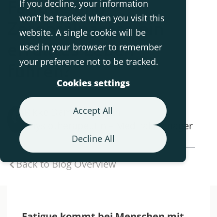
Fatigue und
If you decline, your information
won’t be tracked when you visit this
Zerebralparese ein
website. A single cookie will be
erfülltes Leben
used in your browser to remember
your preference not to be tracked.
führen?
Cookies settings
Accept All
Rikke Damkjær Moen -
Physiotherapeutin – Medical Manager
Decline All
Back to Blog Overview
Fatigue kommt bei Menschen mit