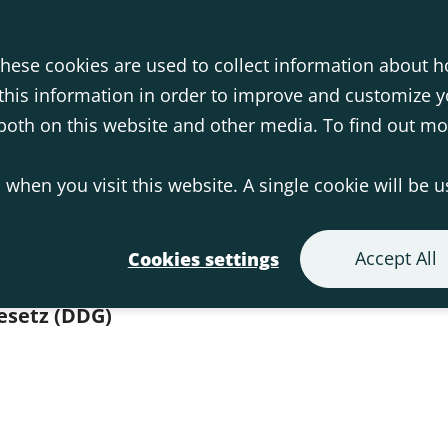
hese cookies are used to collect information about h
his information in order to improve and customize 
s both on this website and other media. To find out m
dukte
Wissenswertes
Events
Über uns
Netzwerk
Kon
 when you visit this website. A single cookie will be 
Accept All
Cookies settings
esetz (DDG)