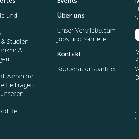
ertes
Events
M
H
ele und
Über uns
S
Unser Vertriebsteam
s
Jobs und Karriere
 & Studien
iniken &
M
Kontakt
ngen
P
Kooperationspartner
W
d-Webinare
D
tellte Fragen
 unseren
module