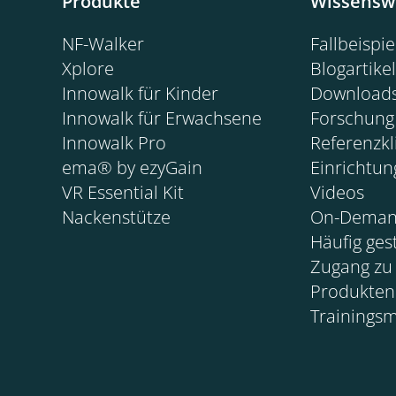
Produkte
Wissensw
NF-Walker
Fallbeispi
Xplore
Blogartikel
Innowalk für Kinder
Download
Innowalk für Erwachsene
Forschung
Innowalk Pro
Referenzkl
ema® by ezyGain
Einrichtu
VR Essential Kit
Videos
Nackenstütze
On-Deman
Häufig ges
Zugang zu
Produkten
Trainings