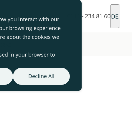
0511 - 234 81 60
DE
ow you interact with our
your browsing experience
ore about the cookies we
takt
used in your browser to
Decline All