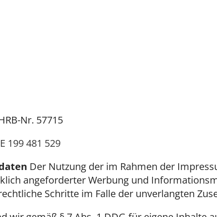
HRB-Nr.
57715
E 199 481 529
tdaten
Der Nutzung der im Rahmen der Impressum
klich angeforderter Werbung und Informationsma
rechtliche Schritte im Falle der unverlangten Z
nd wir gemäß § 7 Abs. 1 DDG für eigene Inhalte a