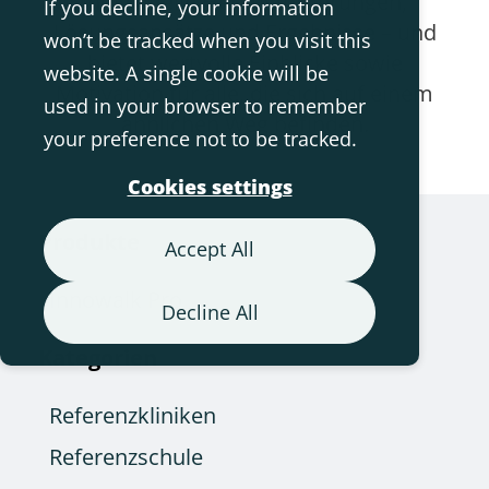
individuelle Herausforderungen,
If you decline, your information
Lösungsansätze und Ergebnisse – und
won’t be tracked when you visit this
bietet wertvolle Einblicke sowie
website. A single cookie will be
Motivation für alle, die sich auf einem
used in your browser to remember
ähnlichen Weg befinden.
your preference not to be tracked.
Cookies settings
Produkte
Accept All
Innowalk Pro
Decline All
Kategorien
Referenzkliniken
Referenzschule