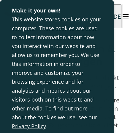
Make it your own!
DE
This website stores cookies on your
computer. These cookies are used
to collect information about how
Referenzkliniken &
you interact with our website and
allow us to remember you. We use
Einrichtungen
this information in order to
improve and customize your
Erhalten Sie Erfahrungsberichte direkt
browsing experience and for
von Nutzer:innen oder Angehörigen.
analytics and metrics about our
visitors both on this website and
Therapeut:innen berichten, wie unsere
Lösungen ihren Arbeitsalltag und den
other media. To find out more
ihrer Patient:innen positiv verändert
about the cookies we use, see our
haben. Jede Fallgeschichte beleuchtet
Privacy Policy
.