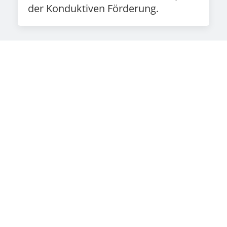
der Konduktiven Förderung.
Produkte
NF-Walker
Xplore
Innowalk für Kinder
Innowalk für Erwachsene
Innowalk Pro
ema® by ezyGain
VR Essential Kit
Nackenstütze