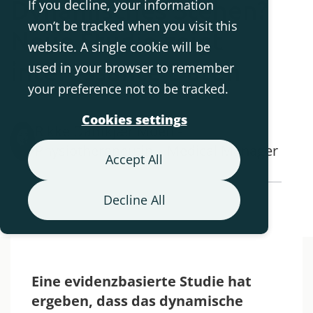
Dynamisches Stehen?
If you decline, your information
won’t be tracked when you visit this
Neue Studie zeigt
website. A single cookie will be
interessante Daten
used in your browser to remember
your preference not to be tracked.
Cookies settings
Rikke Damkjær Moen -
Physiotherapeutin – Medical Manager
Accept All
Decline All
Back to Blog Overview
Eine evidenzbasierte Studie hat
ergeben, dass das dynamische