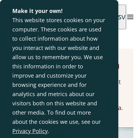
Make it your own!
SV
This website stores cookies on your
computer. These cookies are used
Hem
Dynamiskt ståhjälpmedel
to collect information about how
Innowalk för vuxna
you interact with our website and
allow us to remember you. We use
Innowalk för vuxna
this information in order to
improve and customize your
Innowalk är en innovativt dynamiskt
browsing experience and for
stå- och gåhjälpmedel som gör det
analytics and metrics about our
möjligt för vuxna med begränsad
visitors both on this website and
rörelseförmåga att vara fysiskt aktiva.
other media. To find out more
about the cookies we use, see our
Privacy Policy
.