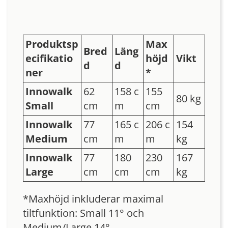
Produktsp
Max
Bred
Läng
ecifikatio
höjd
Vikt
d
d
ner
*
Innowalk
62
158 c
155
80 kg
Small
cm
m
cm
Innowalk
77
165 c
206 c
154
Medium
cm
m
m
kg
Innowalk
77
180
230
167
Large
cm
cm
cm
kg
*Maxhöjd inkluderar maximal
tiltfunktion: Small 11° och
Medium/Large 14°