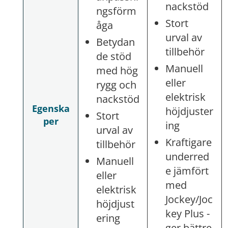
nackstöd
ngsförm
Stort
åga
urval av
Betydan
tillbehör
de stöd
Manuell
med hög
eller
rygg och
elektrisk
nackstöd
Egenska
höjdjuster
Stort
per
ing
urval av
Kraftigare
tillbehör
underred
Manuell
e jämfört
eller
med
elektrisk
Jockey/Joc
höjdjust
key Plus -
ering
ger bättre