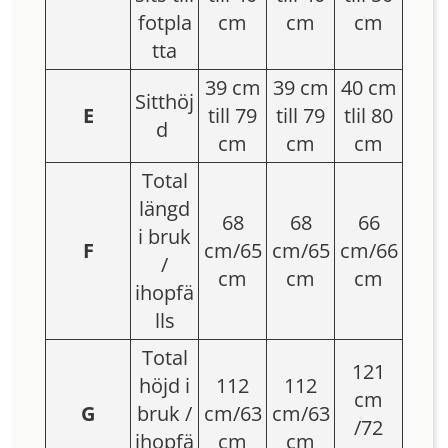
fotpla
cm
cm
cm
tta
39 cm
39 cm
40 cm
Sitthöj
E
till 79
till 79
tlil 80
d
cm
cm
cm
Total
längd
68
68
66
i bruk
F
cm/65
cm/65
cm/66
/
cm
cm
cm
ihopfä
lls
Total
121
höjd i
112
112
cm
G
bruk /
cm/63
cm/63
/72
ihopfä
cm
cm