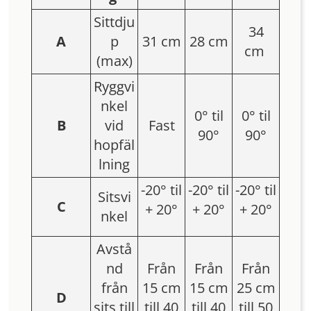
Sittdju
34
A
p
31 cm
28 cm
cm
(max)
Ryggvi
nkel
0
° til
0
° til
B
vid
Fast
90°
90°
hopfäl
lning
-20
° til
-20
° til
-20
° til
Sitsvi
C
+ 20°
+ 20°
+ 20°
nkel
Avstå
nd
Från
Från
Från
från
15 cm
15 cm
25 cm
D
sits till
till 40
till 40
till 50