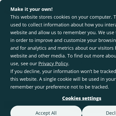
Make it your own!
SV
This website stores cookies on your computer. 
used to collect information about how you inter
Hem
Arbetsstol
Krabat Jockey
website and allow us to remember you. We use 
in order to improve and customize your browsi
Krabat Jockey
and for analytics and metrics about our visitors 
website and other media. To find out more abou
Krabat Jockey är en ergonomisk
use, see our
Privacy Policy
.
arbetsstol för barn, unga och vuxna*
If you decline, your information won’t be tracke
designad med sadelsäte för att främja
this website. A single cookie will be used in you
en upprätt och aktiv sittställning.
remember your preference not to be tracked.
Cookies settings
Accept All
Decl