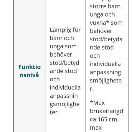
större barn,
unga och
vuxna* som
Lämplig för
behöver
barn och
stöd/betyda
unga som
nde stöd
behöver
och
stöd/betyd
individuella
Funktio
ande stöd
anpassning
nsnivå
och
smöjlighete
individuella
r.
anpassnin
*Max
gsmöjlighe
brukarlängd
ter.
ca 165 cm,
max