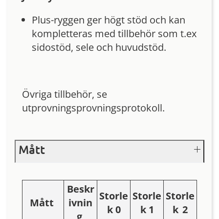
Plus-ryggen ger högt stöd och kan
kompletteras med tillbehör som t.ex
sidostöd, sele och huvudstöd.
Övriga tillbehör, se
utprovningsprovningsprotokoll.
Mått
Beskr
Storle
Storle
Storle
Mått
ivnin
k 0
k 1
k 2
g