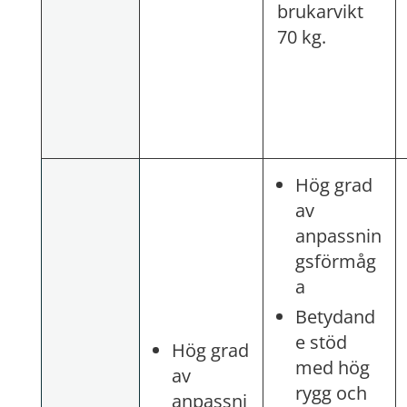
brukarvikt
70 kg.
Hög grad
av
anpassnin
gsförmåg
a
Betydand
e stöd
Hög grad
med hög
av
rygg och
anpassni