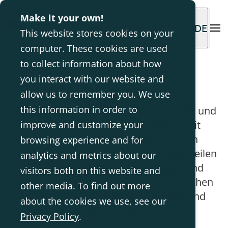
Make it your own!
DE
This website stores cookies on your
computer. These cookies are used
to collect information about how
Blog
you interact with our website and
allow us to remember you. We use
this information in order to
Unser Ziel ist es, Sie durch Fallbeispiele und
Erfahrungen anderer Betroffener mit
improve and customize your
unseren Lösungen zu inspirieren. In
browsing experience and for
Verbindung mit diesen Informationen teilen
analytics and metrics about our
wir auch evidenzbasiertes Wissen und
visitors both on this website and
klinische Expertise in Bezug auf Menschen
other media. To find out more
mit körperlichen Einschränkungen und
about the cookies we use, see our
Hilfsmitteln.
Privacy Policy
.