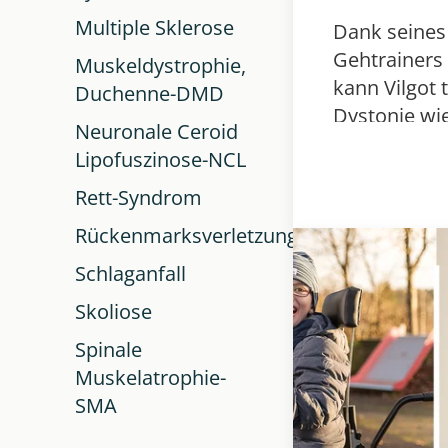
Multiple Sklerose
Dank seines
Gehtrainers
Muskeldystrophie,
kann Vilgot 
Duchenne-DMD
Dystonie wi
Neuronale Ceroid
gehen. Der 
Lipofuszinose-NCL
Walker gibt
Rett-Syndrom
die Freiheit,
alleine
Rückenmarksverletzung
fortzubeweg
Schlaganfall
Skoliose
Spinale
Muskelatrophie-
SMA