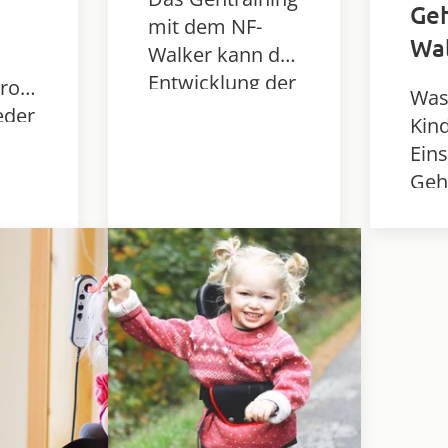
Geh
mit dem NF-
Wal
Walker kann die
Entwicklung der
trotz
Was
Gehfähigkeit
eder
Kin
fördern und
NF-
Ein
ermöglicht
 ihm
Geh
mehr Mobilität
 sich
Wal
und Teilhabe im
All
Alltag.
en.
sind
bes
Vort