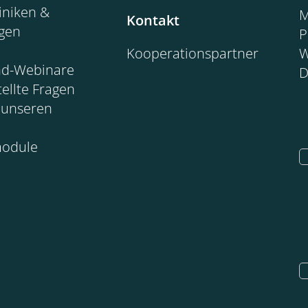
iniken &
M
Kontakt
ngen
P
Kooperationspartner
W
d-Webinare
D
tellte Fragen
 unseren
module