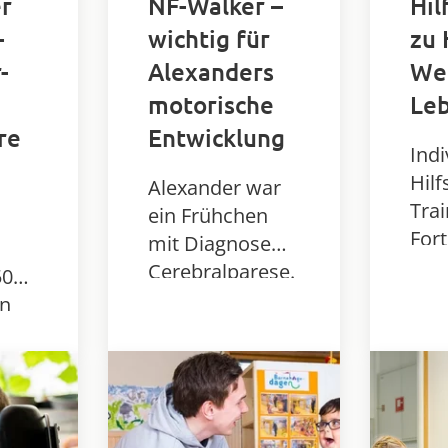
r
NF-Walker –
Hil
-
wichtig für
zu 
-
Alexanders
We
motorische
Leb
re
Entwicklung
Indi
Hilf
Alexander war
Tra
ein Frühchen
For
mit Diagnose
Hau
Cerebralparese.
50
Leit
Als 2-Jähriger
en
rich
bekam er die
e,
Ver
Gehhilfe NF-
Walker – wichtig
g –
für seine
ts
motorische