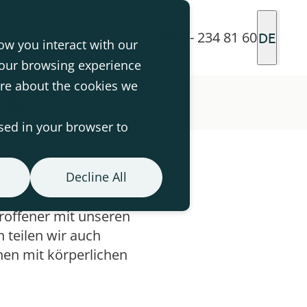
0511 - 234 81 60
DE
ow you interact with our
your browsing experience
ore about the cookies we
takt
used in your browser to
Decline All
troffener mit unseren
 teilen wir auch
hen mit körperlichen