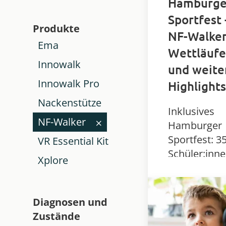
Hamburge
Sportfest 
Produkte
NF-Walker
Ema
Wettläufe
Innowalk
und weite
Innowalk Pro
Highlights
Nackenstütze
Inklusives
NF-Walker
Hamburger
Sportfest: 3
VR Essential Kit
Schüler:inn
Xplore
zeigen Stärk
Vielfalt und
Begeisterun
Diagnosen und
mit Highligh
Zustände
wie dem NF-