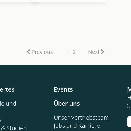
rainer
zu entscheiden,
wohin sie gehen
will.
Previous
1
2
Next
ertes
Events
M
H
ele und
Über uns
S
Unser Vertriebsteam
s
Jobs und Karriere
 & Studien