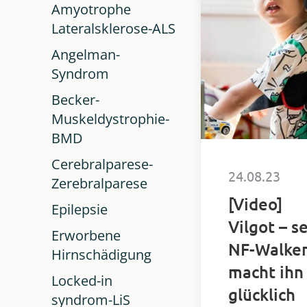
Amyotrophe
Walker-Lauf.
Lateralsklerose-ALS
Angelman-
Syndrom
Becker-
Muskeldystrophie-
BMD
Cerebralparese-
24.08.23
Zerebralparese
[Video]
Epilepsie
Vilgot – s
Erworbene
NF-Walke
Hirnschädigung
macht ihn
Locked-in
glücklich
syndrom-LiS