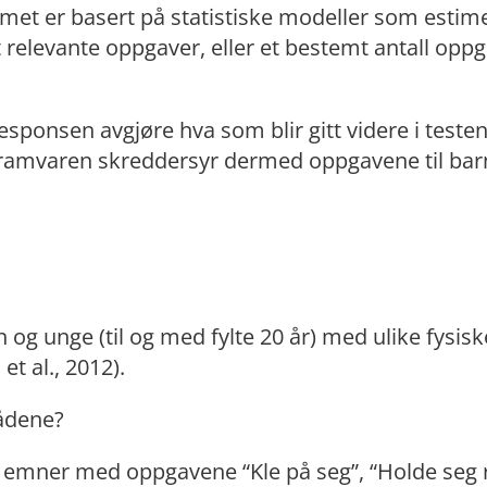
met er basert på statistiske modeller som estim
 relevante oppgaver, eller et bestemt antall opp
esponsen avgjøre hva som blir gitt videre i teste
ogramvaren skreddersyr dermed oppgavene til bar
og unge (til og med fylte 20 år) med ulike fysisk
et al., 2012).
rådene?
e emner med oppgavene “Kle på seg”, “Holde seg 