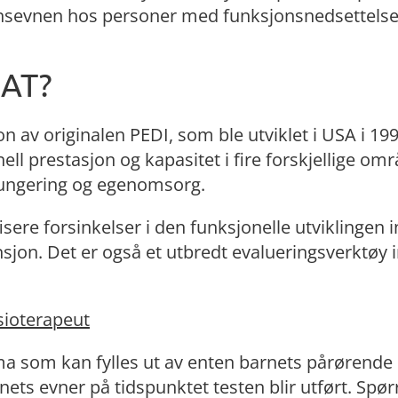
onsevnen hos personer med funksjonsnedsettelse
CAT?
n av originalen PEDI, som ble utviklet i USA i 199
ll prestasjon og kapasitet i fire forskjellige omr
l fungering og egenomsorg.
fisere forsinkelser i den funksjonelle utviklingen 
nsjon. Det er også et utbredt evalueringsverktøy 
ysioterapeut
a som kan fylles ut av enten barnets pårørende 
nets evner på tidspunktet testen blir utført. Spø