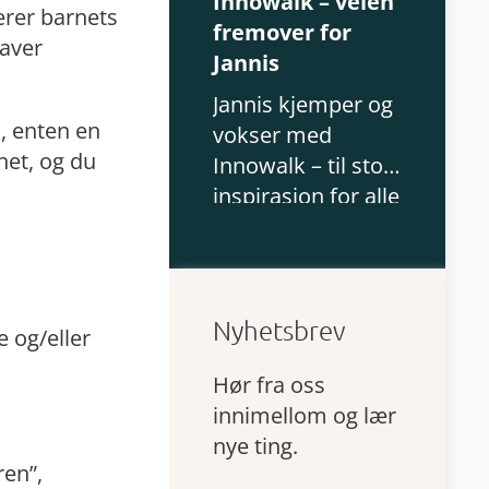
Innowalk – veien
erer barnets
fremover for
gaver
Jannis
Jannis kjemper og
n, enten en
vokser med
net, og du
Innowalk – til stor
inspirasjon for alle
rundt seg!
Nyhetsbrev
e og/eller
Hør fra oss
innimellom og lær
nye ting.
ren”,