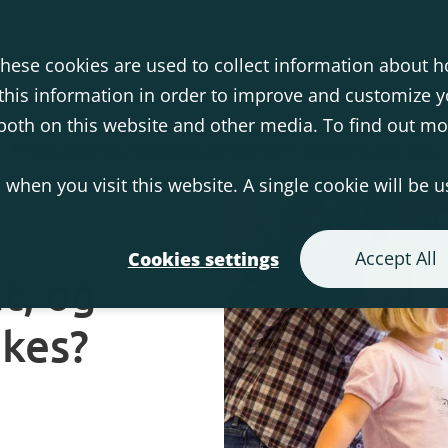
hese cookies are used to collect information about h
his information in order to improve and customize 
s both on this website and other media. To find out m
Produkter
Kunnskap
Eventer
Om oss
Kontakt oss
 when you visit this website. A single cookie will be 
Accept All
Cookies settings
t, og
ukes?