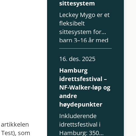
sittesystem
Leckey Mygo er et
fleksibelt
sittesystem for
barn 3–16 år med
behov for postural
støtte. Presis
16. des. 2025
bekkenposisjoneri
Hamburg
ng og individuell
idrettsfestival –
tilpasning.
NF-Walker-løp og
andre
høydepunkter
Inkluderende
 artikkelen
idrettsfestival i
 Test), som
Hamburg: 350