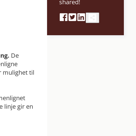
shared!
eng.
De
enligne
mulighet til
menlignet
linje gir en