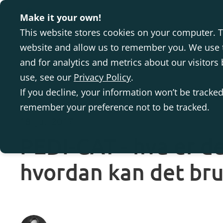
Make it your own!
This website stores cookies on your computer. T
website and allow us to remember you. We use t
and for analytics and metrics about our visitor
use, see our
Privacy Policy
.
If you decline, your information won’t be tracked
remember your preference not to be tracked.
18. juli 2017
PEDI-CAT - hva er de
hvordan kan det br