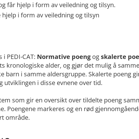
 får hjelp i form av veiledning og tilsyn.
 hjelp i form av veiledning og tilsyn
s i PEDI-CAT:
Normative poeng
og
skalerte po
s kronologiske alder, og gjør det mulig å samm
e barn i samme aldersgruppe. Skalerte poeng gir 
utviklingen i disse evnene over tid.
ystem som gir en oversikt over tildelte poeng sam
e. Poengene markeres og en rød gjennomgående 
ert område.