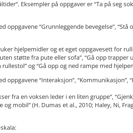
ltider”. Eksempler på oppgaver er “Ta på seg sok
ed oppgavene “Grunnleggende bevegelse”, “Stå og
ruker hjelpemidler og et eget oppgavesett for rul
ten støtte fra pute eller sofa”, “Gå opp trapper u
 rullestol” og “Gå opp og ned rampe med hjelpem
d oppgavene “Interaksjon”, “Kommunikasjon”, “K
ser fra en voksen leder i en liten gruppe”, “Gjen
e og mobil” (H. Dumas et al., 2010; Haley, Ni, Fra
skala: