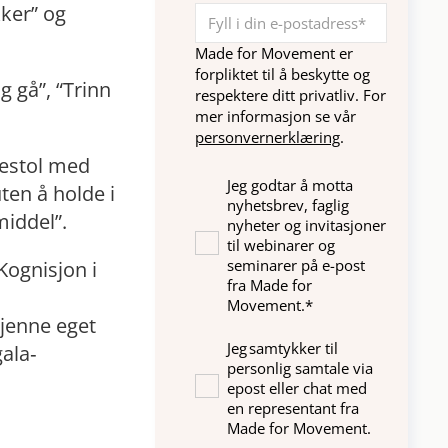
ker” og
Made for Movement er
forpliktet til å beskytte og
 gå”, “Trinn
respektere ditt privatliv. For
mer informasjon se vår
personvernerklæring
.
lestol med
Jeg godtar å motta
ten å holde i
nyhetsbrev, faglig
iddel”.
nyheter og invitasjoner
til webinarer og
seminarer på e-post
ognisjon i
fra Made for
Movement.
*
kjenne eget
Jeg samtykker til
gala‐
personlig samtale via
epost eller chat med
en representant fra
Made for Movement.