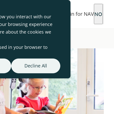
35 50 51 20
Login for NAV
NO
ow you interact with our
your browsing experience
ore about the cookies we
used in your browser to
Decline All