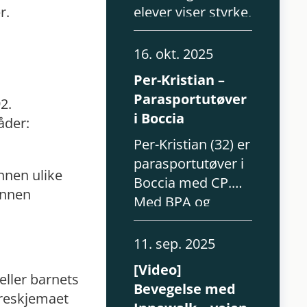
r.
elever viser styrke,
mangfold og
idrettsglede – med
16. okt. 2025
NF-Walker-løpet
Per-Kristian –
som et av
Parasportutøver
2.
høydepunktene.
i Boccia
åder:
Per-Kristian (32) er
parasportutøver i
innen ulike
Boccia med CP.
innen
Med BPA og
Innowalk lever
han et aktivt,
11. sep. 2025
selvstendig og
[Video]
meningsfylt liv.
eller barnets
Bevegelse med
rreskjemaet