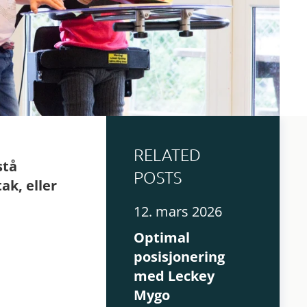
RELATED
stå
POSTS
ak, eller
12. mars 2026
Optimal
posisjonering
med Leckey
Mygo