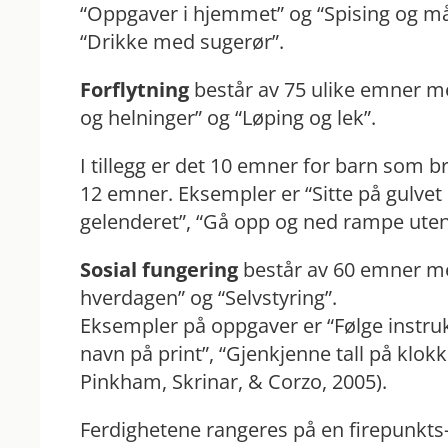
“Oppgaver i hjemmet” og “Spising og må
“Drikke med sugerør”.
Forflytning
består av 75 ulike emner m
og helninger” og “Løping og lek”.
I tillegg er det 10 emner for barn som b
12 emner. Eksempler er “Sitte på gulvet u
gelenderet”, “Gå opp og ned rampe uten
Sosial fungering
består av 60 emner me
hverdagen” og “Selvstyring”.
Eksempler på oppgaver er “Følge instruk
navn på print”, “Gjenkjenne tall på klokk
Pinkham, Skrinar, & Corzo, 2005).
Ferdighetene rangeres på en firepunkts-