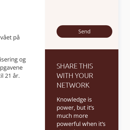
ivået på
isering og
SHARE THIS
oppgavene
WITH YOUR
l 21 år.
NETWORK
Knowledge is
power, but it’s
much more
powerful when it’s