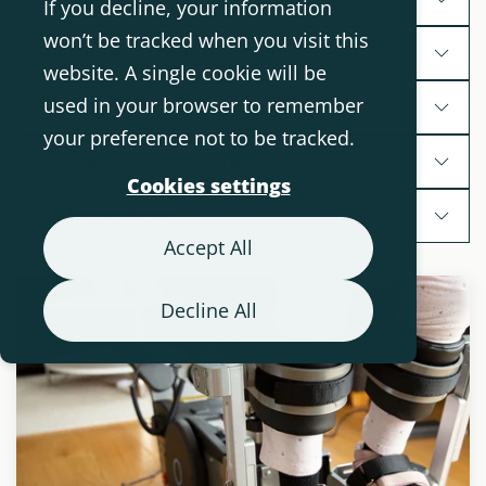
If you decline, your information
won’t be tracked when you visit this
Segmenter for hjelpemiddelteknologi
website. A single cookie will be
Produkter
used in your browser to remember
your preference not to be tracked.
Diagnoser og tilstander
Cookies settings
Andre temaer
Accept All
Decline All