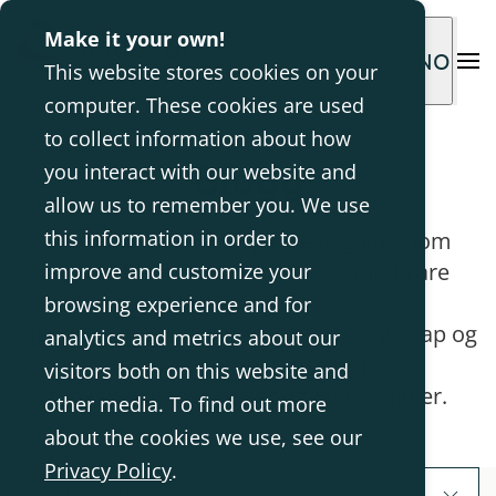
Make it your own!
NO
This website stores cookies on your
computer. These cookies are used
to collect information about how
Blogg
you interact with our website and
allow us to remember you. We use
this information in order to
Vi har som mål å inspirere deg gjennom
andres historier og erfaringer med våre
improve and customize your
løsninger.
browsing experience and for
Her deler vi også evidensbasert kunnskap og
analytics and metrics about our
klinisk kompetanse om
visitors both on this website and
funksjonsnedsettelser og hjelpemidler.
other media. To find out more
about the cookies we use, see our
Privacy Policy
.
Segmenter