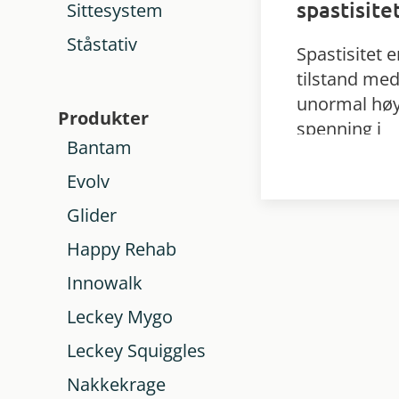
spastisitet
Sittesystem
Ståstativ
Spastisitet e
tilstand me
unormal hø
Produkter
spenning i
Bantam
muskulatur
og er vanlig 
Evolv
personer m
Glider
CP, MS, SCI 
Happy Rehab
ABI.
Innowalk
Leckey Mygo
Leckey Squiggles
Nakkekrage