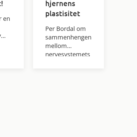
!
hjernens
plastisitet
r en
d
Per Bordal om
y
sammenhengen
mellom
en
nervesystemets
for
oppbygning og
ed
funksjon, og hva
og
som skjer i
hjernen når vi
erfarer og lærer.