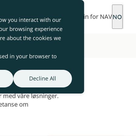
35 50 51 20
Login for NAV
NO
ow you interact with our
your browsing experience
ore about the cookies we
used in your browser to
Decline All
r med våre løsninger.
petanse om