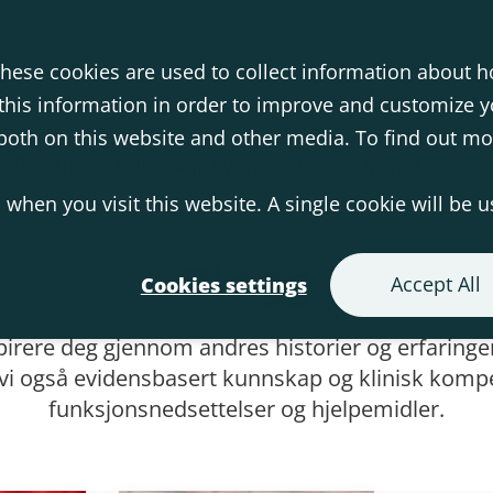
hese cookies are used to collect information about h
his information in order to improve and customize 
s both on this website and other media. To find out m
Produkter
Kunnskap
Eventer
Om oss
Kontakt oss
 when you visit this website. A single cookie will be 
Blogg
Accept All
Cookies settings
pirere deg gjennom andres historier og erfaringe
 vi også evidensbasert kunnskap og klinisk kom
funksjonsnedsettelser og hjelpemidler.