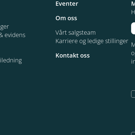
Eventer
M
H
Om oss
nger
Vårt salgsteam
& evidens
Karriere og ledige stillinger
M
o
Kontakt oss
iledning
i