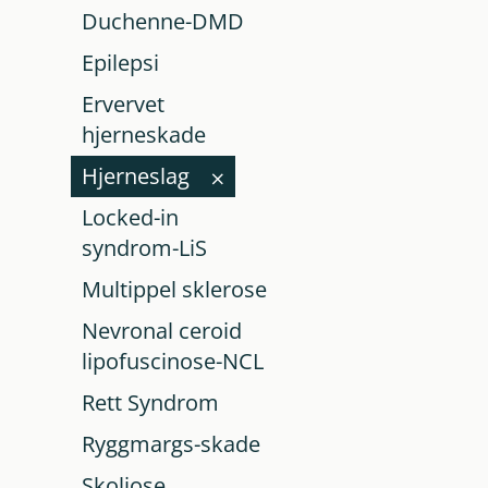
Duchenne-DMD
Epilepsi
Ervervet
hjerneskade
Hjerneslag
Locked-in
syndrom-LiS
Multippel sklerose
Nevronal ceroid
lipofuscinose-NCL
Rett Syndrom
Ryggmargs-skade
Skoliose