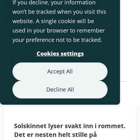
hver dag: – Hun er
If you decline, your information
won’t be tracked when you visit this
mer opplagt og
website. A single cookie will be
fornøyd
used in your browser to remember
your preference not to be tracked.
Cookies settings
Jens Kleine - Fysioterapeut og
Produktekspert
Accept All
Decline All
Back to Blog Overview
Solskinnet lyser svakt inn i rommet.
Det er nesten helt stille på