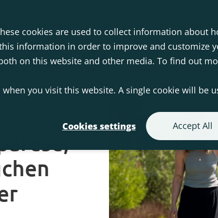
hese cookies are used to collect information about h
his information in order to improve and customize 
s both on this website and other media. To find out m
dukte
Wissenswertes
Events
Über uns
Netzwerk
Kon
 when you visit this website. A single cookie will be 
Accept All
Cookies settings
parese,
uchen
er