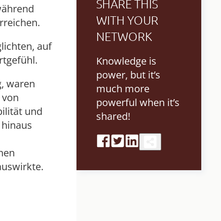
SHARE THIS
während
WITH YOUR
rreichen.
NETWORK
lichten, auf
rtgefühl.
Knowledge is
power, but it’s
g, waren
much more
 von
powerful when it’s
ilität und
shared!
 hinaus
onen
auswirkte.