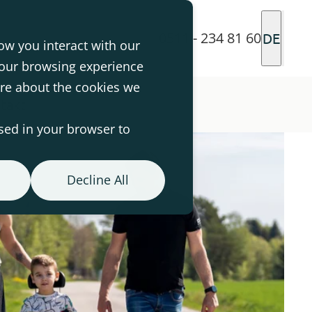
0511 - 234 81 60
DE
ow you interact with our
your browsing experience
ore about the cookies we
takt
used in your browser to
Decline All