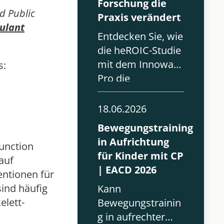
Forschung die
d Public
Praxis verändert
ulant
Entdecken Sie, wie
die heROIC-Studie
mit dem Innowalk
s:
Pro die
Rehabilitation von
Kindern in London
18.06.2026
verbessert hat.
Bewegungstraining
in Aufrichtung
Function
für Kinder mit CP
auf
| EACD 2026
entionen für
sind häufig
Kann
elett-
Bewegungstrainin
g in aufrechter