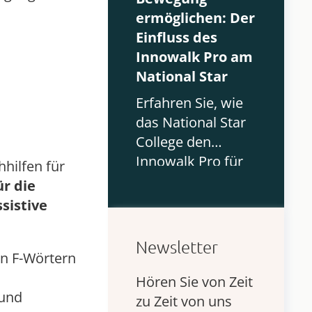
Lebensqualität bei
ermöglichen: Der
Kindern mit CP
Einfluss des
verbessert.
Innowalk Pro am
National Star
Erfahren Sie, wie
das National Star
College den
Innowalk Pro für
hilfen für
Physiotherapie
ür die
und Mobilität bei
sistive
komplexen
Behinderungen
Newsletter
en F-Wörtern
nutzt.
Hören Sie von Zeit
 und
zu Zeit von uns