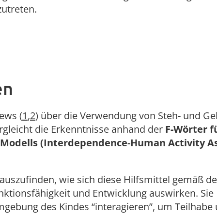
zutreten.
en
views
(
1
,
2
)
über die Verwendung von Steh- und Geh
ergleicht die Erkenntnisse anhand der
F-Wörter f
Modells (Interdependence-Human Activity As
auszufinden, wie sich diese Hilfsmittel gemäß d
ktionsfähigkeit und Entwicklung auswirken. Sie
Umgebung des Kindes “interagieren”, um Teilhabe