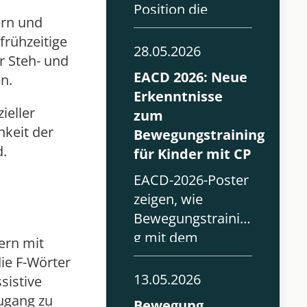
Position die
ern und
Ergebnisse für
rühzeitige
Kinder mit
28.05.2026
r Steh- und
Zerebralparese
EACD 2026: Neue
n.
verbessern?
Erkenntnisse
Erkenntnisse von
ieller
zum
der EACD 2026.
hkeit der
Bewegungstraining
d.
für Kinder mit CP
EACD-2026-Poster
zeigen, wie
Bewegungstrainin
g mit dem
ern mit
Innowalk,
ie F-Wörter
Körperfunktionen
13.05.2026
sistive
und
Zugang zu
Bewegung