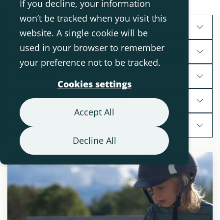
If you decline, your information
won’t be tracked when you visit this
Segmente
website. A single cookie will be
used in your browser to remember
Segmente für Assistive Technologien
your preference not to be tracked.
Produkte
Cookies settings
Diagnosen und Zustände
Accept All
Andere Themen
Decline All