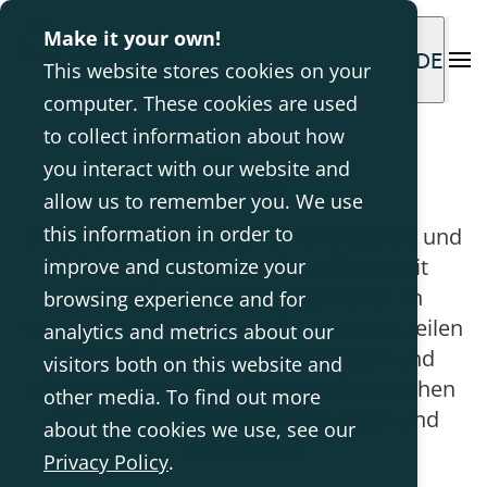
Make it your own!
DE
This website stores cookies on your
computer. These cookies are used
to collect information about how
Blog
you interact with our website and
allow us to remember you. We use
this information in order to
Unser Ziel ist es, Sie durch Fallbeispiele und
Erfahrungen anderer Betroffener mit
improve and customize your
unseren Lösungen zu inspirieren. In
browsing experience and for
Verbindung mit diesen Informationen teilen
analytics and metrics about our
wir auch evidenzbasiertes Wissen und
visitors both on this website and
klinische Expertise in Bezug auf Menschen
other media. To find out more
mit körperlichen Einschränkungen und
about the cookies we use, see our
Hilfsmitteln.
Privacy Policy
.