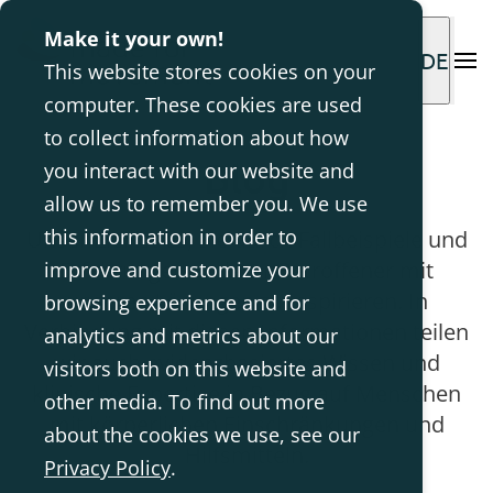
Make it your own!
DE
This website stores cookies on your
computer. These cookies are used
to collect information about how
Blog
you interact with our website and
allow us to remember you. We use
this information in order to
Unser Ziel ist es, Sie durch Fallbeispiele und
Erfahrungen anderer Betroffener mit
improve and customize your
unseren Lösungen zu inspirieren. In
browsing experience and for
Verbindung mit diesen Informationen teilen
analytics and metrics about our
wir auch evidenzbasiertes Wissen und
visitors both on this website and
klinische Expertise in Bezug auf Menschen
other media. To find out more
mit körperlichen Einschränkungen und
about the cookies we use, see our
Hilfsmitteln.
Privacy Policy
.