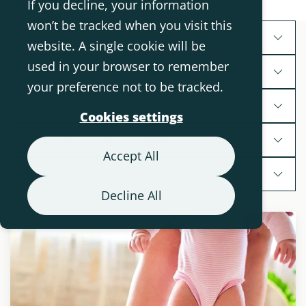
If you decline, your information
won’t be tracked when you visit this
Segmente
website. A single cookie will be
used in your browser to remember
Segmente für Assistive Technologien
your preference not to be tracked.
Produkte
Cookies settings
Diagnosen und Zustände
Accept All
Andere Themen
Decline All