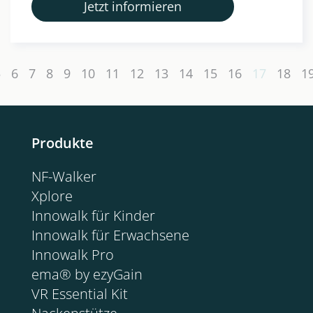
Jetzt informieren
5
6
7
8
9
10
11
12
13
14
15
16
17
18
1
Produkte
NF-Walker
Xplore
Innowalk für Kinder
Innowalk für Erwachsene
Innowalk Pro
ema® by ezyGain
VR Essential Kit