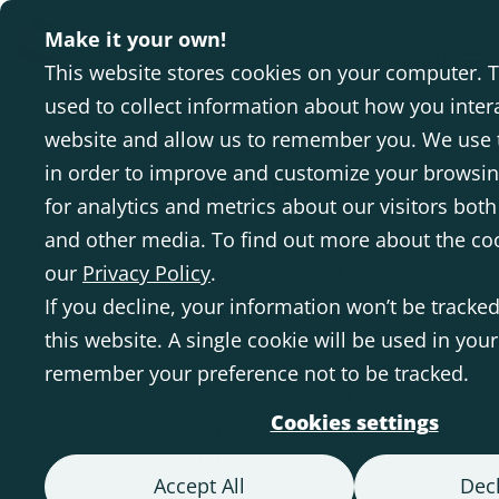
Make it your own!
DE
This website stores cookies on your computer. 
used to collect information about how you inter
website and allow us to remember you. We use 
Blog
in order to improve and customize your browsi
for analytics and metrics about our visitors both
and other media. To find out more about the co
Unser Ziel ist es, Sie durch Fallbeispiele und
Erfahrungen anderer Betroffener mit
our
Privacy Policy
.
unseren Lösungen zu inspirieren. In
If you decline, your information won’t be tracke
Verbindung mit diesen Informationen teilen
this website. A single cookie will be used in you
wir auch evidenzbasiertes Wissen und
remember your preference not to be tracked.
klinische Expertise in Bezug auf Menschen
Cookies settings
mit körperlichen Einschränkungen und
Hilfsmitteln.
Accept All
Decl